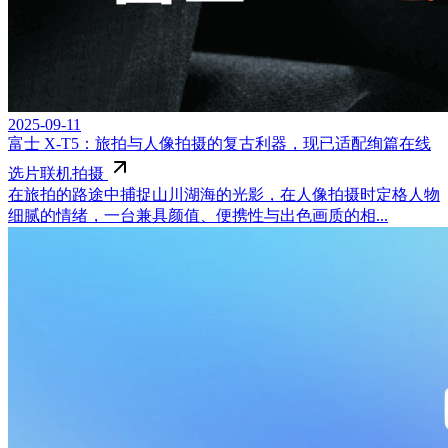
2025-09-11
富士 X-T5：旅拍与人像拍摄的复古利器，现已适配绚篇在线
选片联机拍摄
在旅拍的路途中捕捉山川湖海的光影，在人像拍摄时定格人物
细腻的情绪，一台兼具颜值、便携性与出色画质的相...