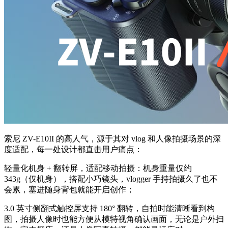
索尼 ZV-E10II 的高人气，源于其对 vlog 和人像拍摄场景的深
度适配，每一处设计都直击用户痛点：
轻量化机身 + 翻转屏，适配移动拍摄：机身重量仅约
343g（仅机身），搭配小巧镜头，vlogger 手持拍摄久了也不
会累，塞进随身背包就能开启创作；
3.0 英寸侧翻式触控屏支持 180° 翻转，自拍时能清晰看到构
图，拍摄人像时也能方便从模特视角确认画面，无论是户外扫