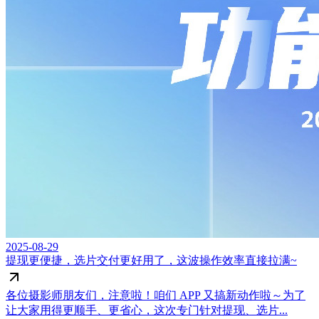
2025-08-29
提现更便捷，选片交付更好用了，这波操作效率直接拉满~
各位摄影师朋友们，注意啦！咱们 APP 又搞新动作啦～为了
让大家用得更顺手、更省心，这次专门针对提现、选片...