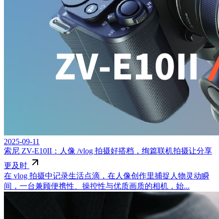
2025-09-11
索尼 ZV-E10II：人像 /vlog 拍摄好搭档，绚篇联机拍摄让分享
更及时
在 vlog 拍摄中记录生活点滴，在人像创作里捕捉人物灵动瞬
间，一台兼顾便携性、操控性与优质画质的相机，始...