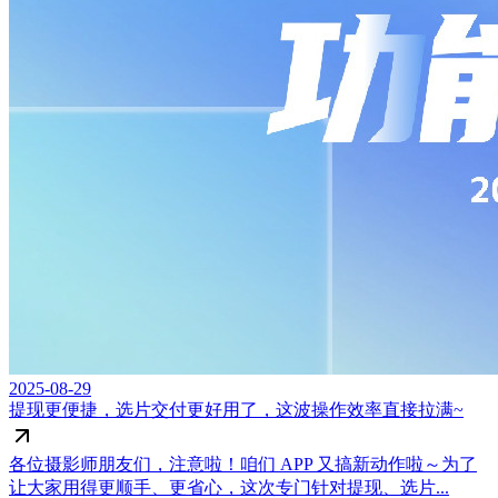
2025-08-29
提现更便捷，选片交付更好用了，这波操作效率直接拉满~
各位摄影师朋友们，注意啦！咱们 APP 又搞新动作啦～为了
让大家用得更顺手、更省心，这次专门针对提现、选片...