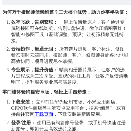
为何万千摄影师信赖绚篇？三大核心优势，助力你事半功倍：
效率飞跃，告别繁琐：
一键上传海量原片，客户通过专
属链接即可在线浏览。告别U盘快递、微信压缩图轰炸！
智能AI修图工具（基础调整、预设）让初筛精修无缝衔
接。
云端协作，畅通无阻：
所有选片进度、客户标注、修图
状态实时云端同步。摄影师、客户、修图师身处各地也能
高效协同，项目进度尽在掌握。
专业展示，提升价值：
精美相册照片展示，让客户的选
片过程成为二次享受。直观的标注工具，让客户反馈清晰
明了，提升服务专业感与满意度。
零门槛体验绚篇安卓版，轻松上手四步走：
下载安装：
立即前往华为应用市场、小米应用商店、
OPPO软件商店等主流安卓应用平台，搜索“绚篇”，或直
接前往官网
下载页面
，下载安装最新版应用。
登录/注册：
使用已有绚篇账号登录，或手机号快速注册
新账号，即刻开启高效选片之旅。