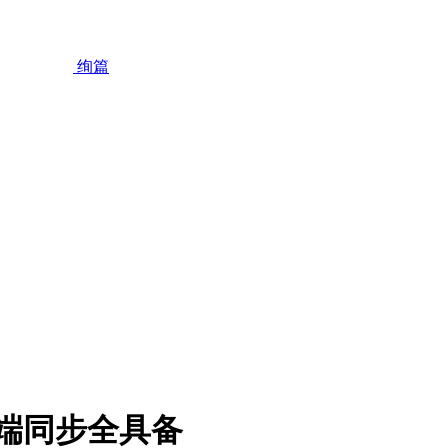
绚篇
 多端同步全具备