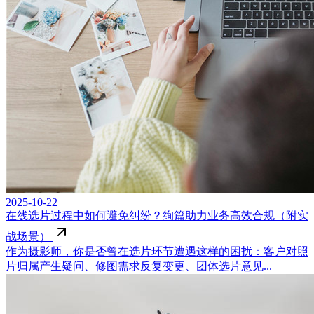
2025-10-22
在线选片过程中如何避免纠纷？绚篇助力业务高效合规（附实
战场景）
作为摄影师，你是否曾在选片环节遭遇这样的困扰：客户对照
片归属产生疑问、修图需求反复变更、团体选片意见...