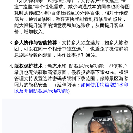
（如人像精修、风光增强等），支持客户在线批注“祛
痘”“瘦脸”等个性化需求。减少沟通成本的同事也将修图
耗时从传统3小时/百张压缩至10分钟/百张，相对于传统
底片，通过ai修图，游客更快就能看到精修后的照片，
能大幅提升游客的满意度和加选张数，从而提升客单
价，增加收入。
多人协作与智能推荐
：支持多人独立选片，如多人旅游
团，可以在同一个相册中独立选片，也避免了微信群消
息刷屏导致的混乱，协作效率提升
80%
。
版权保护技术
：动态水印+防截屏/录屏功能，即使客户
录屏也无法获取高清原图，侵权投诉率下降
92%
。权限
管理支持设置选片密码或限制下载范围，保障景区游客
照片的隐私安全。（延伸阅读：
如何使用绚篇增加水印
以及开启防截屏/录屏功能
）