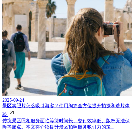
2025-09-24
景区卖照片怎么吸引游客？使用绚篇全方位提升拍摄和选片体
验
传统景区照相服务面临等待时间长、交付效率低、版权无法保
障等痛点。本文将介绍提升景区拍照服务吸引力的策...